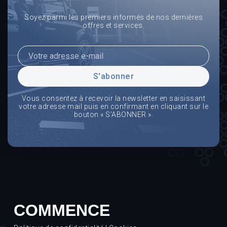
aideront à gérer l’augmentation attendue de la
Soyez parmi les premiers informés de nos dernières
demande.
offres et services.
S'abonner
Vous consentez à recevoir la newsletter en saisissant
votre adresse mail puis en confirmant en cliquant sur le
bouton « S’ABONNER ».
COMMENCE