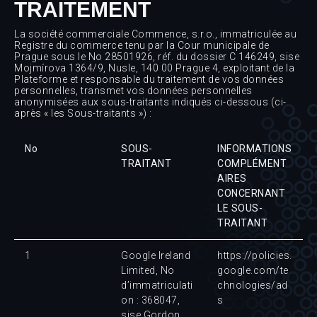
TRAITEMENT
La société commerciale Commence, s.r.o., immatriculée au
Registre du commerce tenu par la Cour municipale de
Prague sous le No 28501926, réf. du dossier C 146249, sise
Mojmírova 1364/9, Nusle, 140 00 Prague 4, exploitant de la
Plateforme et responsable du traitement de vos données
personnelles, transmet vos données personnelles
anonymisées aux sous-traitants indiqués ci-dessous (ci-
après « les Sous-traitants ») :
No
SOUS-
INFORMATIONS
TRAITANT
COMPLÉMENT
AIRES
CONCERNANT
LE SOUS-
TRAITANT
1
Google Ireland
https://policies.
Limited, No
google.com/te
d’immatriculati
chnologies/ad
on : 368047,
s
sise Gordon