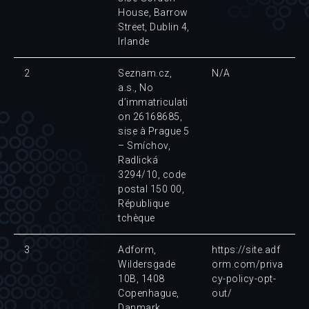
House, Barrow
Street, Dublin 4,
Irlande
2
Seznam.cz,
N/A
a.s., No
d’immatriculati
on 26168685,
sise à Prague 5
– Smíchov,
Radlická
3294/10, code
postal 150 00,
République
tchèque
3
Adform,
https://site.adf
Wildersgade
orm.com/priva
10B, 1408
cy-policy-opt-
Copenhague,
out/
Danmark