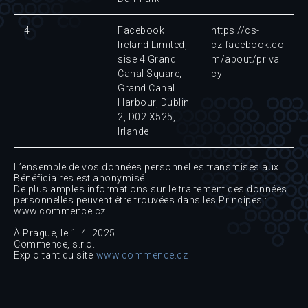
4
Facebook
https://cs-
Ireland Limited,
cz.facebook.co
sise 4 Grand
m/about/priva
Canal Square,
cy
Grand Canal
Harbour, Dublin
2, D02 X525,
Irlande
L’ensemble de vos données personnelles transmises aux
Bénéficiaires est anonymisé.
De plus amples informations sur le traitement des données
personnelles peuvent être trouvées dans les Principes :
www.commence.cz.
À Prague, le 1. 4. 2025
Commence, s.r.o.
Exploitant du site
www.commence.cz